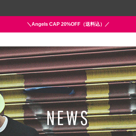
＼Angels CAP 20%OFF（送料込）／
NEWS