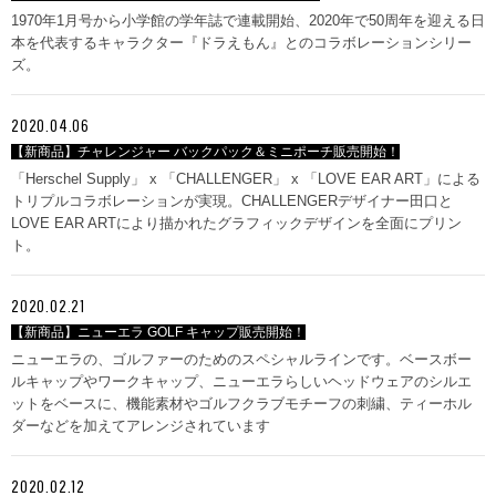
1970年1月号から小学館の学年誌で連載開始、2020年で50周年を迎える日
本を代表するキャラクター『ドラえもん』とのコラボレーションシリー
ズ。
2020.04.06
【新商品】チャレンジャー バックパック＆ミニポーチ販売開始！
「Herschel Supply」 x 「CHALLENGER」 x 「LOVE EAR ART」による
トリプルコラボレーションが実現。CHALLENGERデザイナー田口と
LOVE EAR ARTにより描かれたグラフィックデザインを全面にプリン
ト。
2020.02.21
【新商品】ニューエラ GOLF キャップ販売開始！
ニューエラの、ゴルファーのためのスペシャルラインです。ベースボー
ルキャップやワークキャップ、ニューエラらしいヘッドウェアのシルエ
ットをベースに、機能素材やゴルフクラブモチーフの刺繍、ティーホル
ダーなどを加えてアレンジされています
2020.02.12