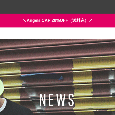
＼Angels CAP 20%OFF（送料込）／
NEWS