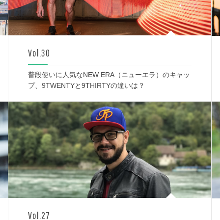
Vol.30
普段使いに人気なNEW ERA（ニューエラ）のキャッ
プ、9TWENTYと9THIRTYの違いは？
Vol.27