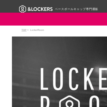
ベースボールキャップ専門通販
TOP
>
LockerRoom